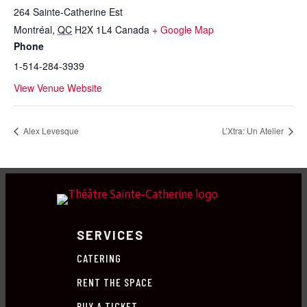
264 Sainte-Catherine Est
Montréal
,
QC
H2X 1L4
Canada
+ Google Map
Phone
1-514-284-3939
View Venue Website
Alex Levesque
L’Xtra: Un Atelier
SERVICES
CATERING
RENT THE SPACE
BUY A TICKET