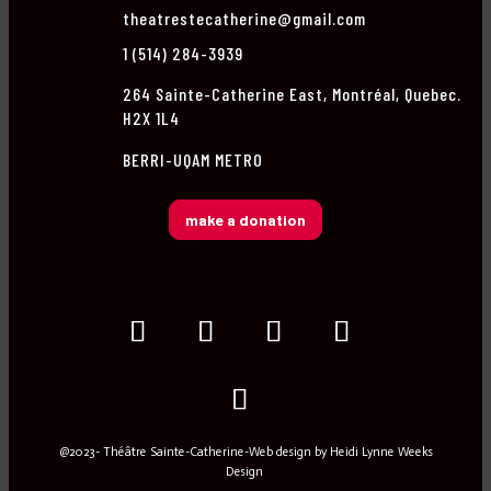
theatrestecatherine@gmail.com
1 (514) 284-3939
264 Sainte-Catherine East, Montréal, Quebec.
H2X 1L4
BERRI-UQAM METRO
make a donation
@2023- Théâtre Sainte-Catherine-Web design by
Heidi Lynne Weeks
Design