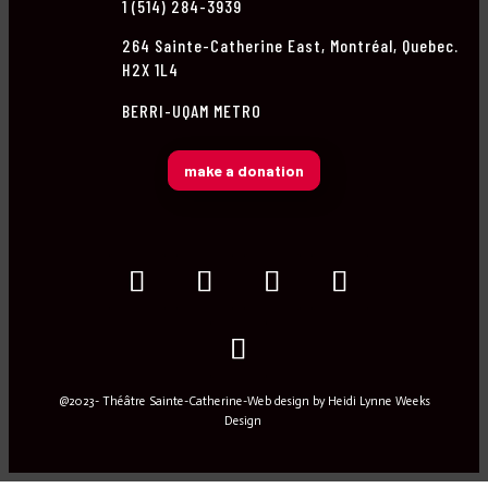
1 (514) 284-3939
264 Sainte-Catherine East, Montréal, Quebec.
H2X 1L4
BERRI-UQAM METRO
make a donation
@2023- Théâtre Sainte-Catherine-Web design by
Heidi Lynne Weeks
Design