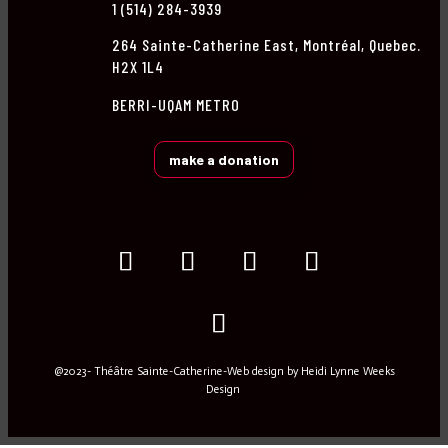
1 (514) 284-3939
264 Sainte-Catherine East, Montréal, Quebec.
H2X 1L4
BERRI-UQAM METRO
make a donation
@2023- Théâtre Sainte-Catherine-Web design by
Heidi Lynne Weeks
Design