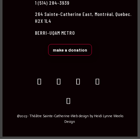
1 (514) 284-3939
264 Sainte-Catherine East, Montréal, Quebec.
H2X 1L4
BERRI-UQAM METRO
make a donation
@2023- Théâtre Sainte-Catherine-Web design by
Heidi Lynne Weeks
Design