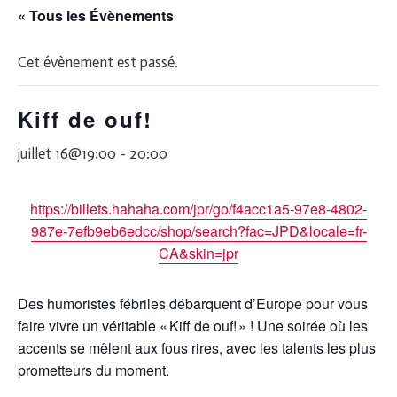
« Tous les Évènements
Cet évènement est passé.
Kiff de ouf!
juillet 16@19:00
-
20:00
https://billets.hahaha.com/jpr/go/f4acc1a5-97e8-4802-
987e-7efb9eb6edcc/shop/search?fac=JPD&locale=fr-
CA&skin=jpr
Des humoristes fébriles débarquent d’Europe pour vous
faire vivre un véritable « Kiff de ouf! » ! Une soirée où les
accents se mêlent aux fous rires, avec les talents les plus
prometteurs du moment.