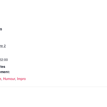
LS
re 2
 22:00
ies
ement:
e
,
Humour
,
Impro