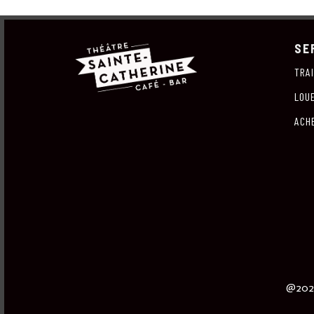
SE
TRA
LOU
ACH
@2023