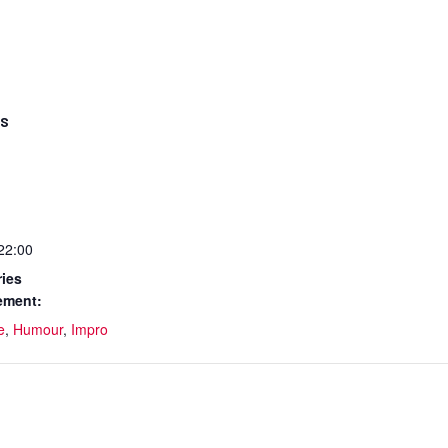
LS
 22:00
ies
ement:
e
,
Humour
,
Impro