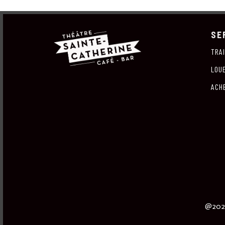
SE
TRA
LOU
ACH
@2023